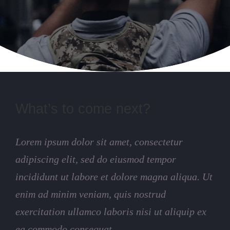
What’s to come next?
Lorem ipsum dolor sit amet, consectetur
adipiscing elit, sed do eiusmod tempor
incididunt ut labore et dolore magna aliqua. Ut
enim ad minim veniam, quis nostrud
exercitation ullamco laboris nisi ut aliquip ex
ea commodo consequat.