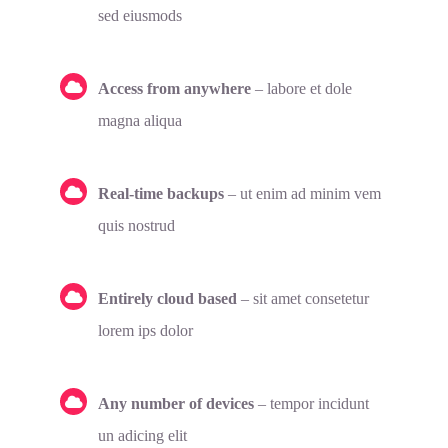
sed eiusmods
Access from anywhere
– labore et dole
magna aliqua
Real-time backups
– ut enim ad minim vem
quis nostrud
Entirely cloud based
– sit amet consetetur
lorem ips dolor
Any number of devices
– tempor incidunt
un adicing elit