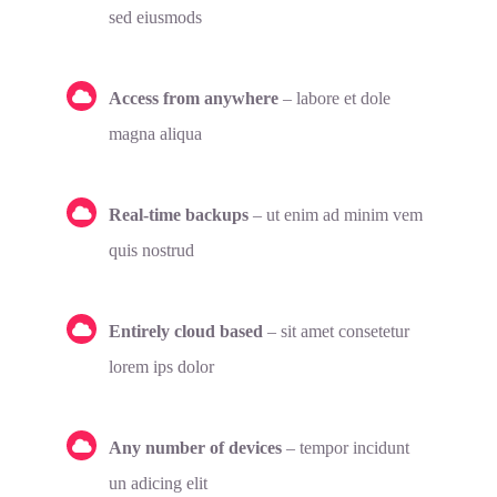
sed eiusmods
Access from anywhere
– labore et dole
magna aliqua
Real-time backups
– ut enim ad minim vem
quis nostrud
Entirely cloud based
– sit amet consetetur
lorem ips dolor
Any number of devices
– tempor incidunt
un adicing elit